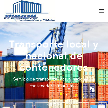
Transporte local y
nacional de
contenedores
Servicio de transporte local y nacional de
contenedores marítimos.
INICIO